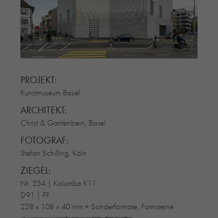
RE-USE-ZIEGEL
GLASUR-ZIEGEL
RE-USE-MÖRTEL
FASSADENPLANUNG (SCHWEIZ)
PRIVATKUNDEN
PROJEKT:
ÜBER UNS
Kunstmuseum Basel
BLOG
ARCHITEKT:
Christ & Gantenbein, Basel
FOTOGRAF:
Stefan Schilling, Köln
ZIEGEL:
Nr. 254 | Kolumba K11
D91 | FF
228 x 108 x 40 mm + Sonderformate, Formsteine