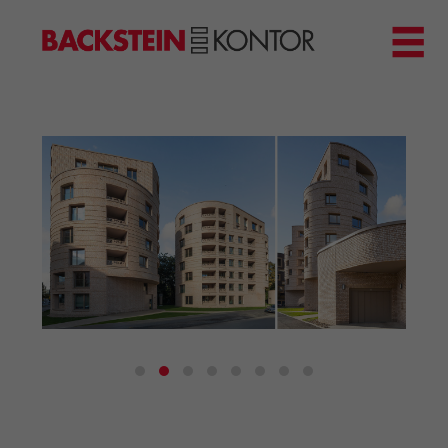
HOME
PROJEKTE
▼
GEWERBE & BÜRO
KIRCHEN
MEHRFAMILIENHÄUSER
MUSEEN
EINFAMILIENHÄUSER
ÖFFENTLICHE BAUTEN
BILDUNG & FORSCHUNG
PRODUKTE
▼
RIEMCHENKOLLEKTIONEN TONWERK
ALLGEMEINE RIEMCHENKOLLEKTIONEN
PETERSEN TEGL
RECYCLING-ZIEGEL