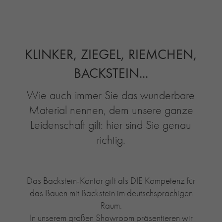
RE-USE-ZIEGEL
GLASUR-ZIEGEL
RE-USE-MÖRTEL
KLINKER, ZIEGEL, RIEMCHEN,
FASSADENPLANUNG (SCHWEIZ)
PRIVATKUNDEN
BACKSTEIN...
ÜBER UNS
Wie auch immer Sie das wunderbare
BLOG
Material nennen, dem unsere ganze
Leidenschaft gilt: hier sind Sie genau
richtig.
Das Backstein-Kontor gilt als DIE Kompetenz für
das Bauen mit Backstein im deutschsprachigen
Raum.
In unserem großen Showroom präsentieren wir