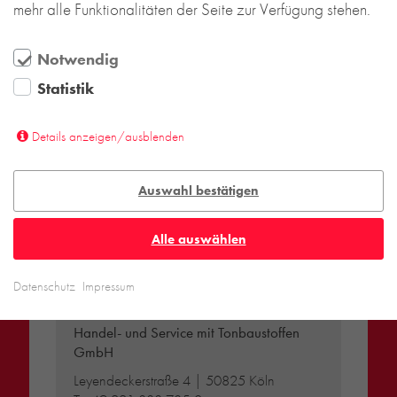
mehr alle Funktionalitäten der Seite zur Verfügung stehen.
Notwendig
Statistik
Details anzeigen/ausblenden
Auswahl bestätigen
Alle auswählen
DEUTSCHLAND
Datenschutz
Impressum
Backstein-Kontor
Handel- und Service mit Tonbaustoffen
GmbH
Leyendeckerstraße 4 | 50825 Köln