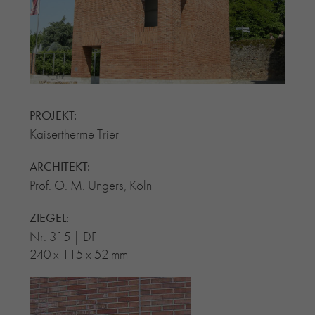
RE-USE-ZIEGEL
GLASUR-ZIEGEL
RE-USE-MÖRTEL
FASSADENPLANUNG (SCHWEIZ)
PRIVATKUNDEN
PROJEKT:
ÜBER UNS
Kaisertherme Trier
BLOG
ARCHITEKT:
Prof. O. M. Ungers, Köln
ZIEGEL:
Nr. 315 | DF
240 x 115 x 52 mm