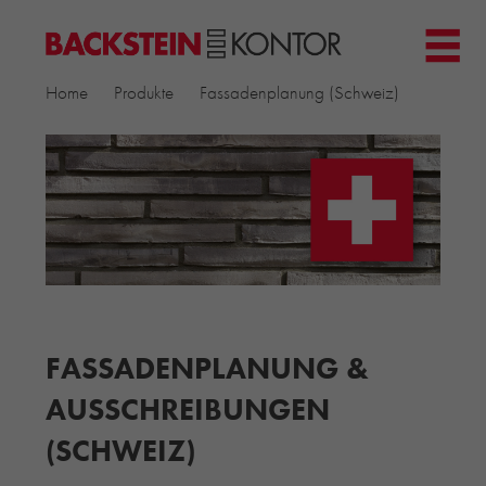
HOME
Home
Produkte
Fassadenplanung (Schweiz)
PROJEKTE
▼
GEWERBE & BÜRO
KIRCHEN
MEHRFAMILIENHÄUSER
MUSEEN
EINFAMILIENHÄUSER
ÖFFENTLICHE BAUTEN
BILDUNG & FORSCHUNG
PRODUKTE
FASSADENPLANUNG &
RIEMCHENKOLLEKTIONEN TONWERK
AUSSCHREIBUNGEN
ALLGEMEINE RIEMCHENKOLLEKTIONEN
(SCHWEIZ)
PETERSEN TEGL
RECYCLING-ZIEGEL