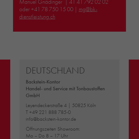
Manuel Gnädinger
| 41 41 792 02 02
oder +41 78 750 15 00 |
mg@bk-
dienstleistung.ch
DEUTSCHLAND
Backstein-Kontor
Handel- und Service mit Tonbaustoffen
GmbH
Leyendeckerstraße 4 | 50825 Köln
T
+49 221 888 785-0
info@backstein-kontor.de
Öffnungszeiten Showroom:
Mo – Do 8 – 17 Uhr