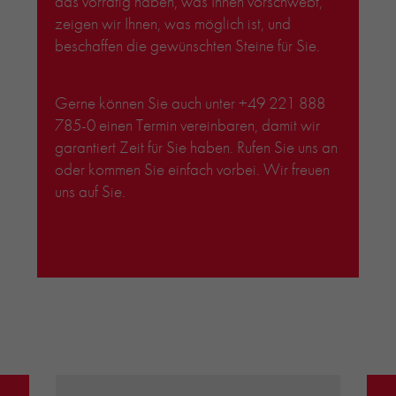
das vorrätig haben, was Ihnen vorschwebt,
zeigen wir Ihnen, was möglich ist, und
beschaffen die gewünschten Steine für Sie.
Gerne können Sie auch unter +49 221 888
785-0 einen Termin vereinbaren, damit wir
garantiert Zeit für Sie haben. Rufen Sie uns an
oder kommen Sie einfach vorbei. Wir freuen
uns auf Sie.