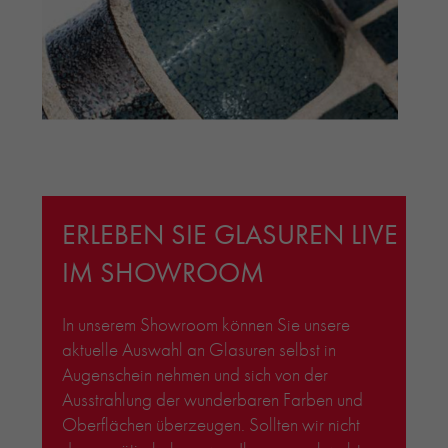
ERLEBEN SIE GLASUREN LIVE
IM SHOWROOM
In unserem Showroom können Sie unsere
aktuelle Auswahl an Glasuren selbst in
Augenschein nehmen und sich von der
Ausstrahlung der wunderbaren Farben und
Oberflächen überzeugen. Sollten wir nicht