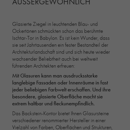
AUSSERGEWÖHNLICH
RE-USE-ZIEGEL
GLASUR-ZIEGEL
Glasierte Ziegel in leuchtenden Blau- und
RE-USE-MÖRTEL
Ockertönen schmückten schon das berühmte
FASSADENPLANUNG (SCHWEIZ)
Ischtar-Tor in Babylon. Es ist kein Wunder, dass
PRIVATKUNDEN
sie seit Jahrtausenden ein fester Bestandteil der
ÜBER UNS
Architekturlandschaft sind und sich heute wieder
BLOG
wachsender Beliebtheit auch bei weltweit
führenden Architekten erfreuen:
Mit Glasuren kann man ausdrucksstarke
langlebige Fassaden oder Innenräume in fast
jeder beliebigen Farbwelt erschaffen. Und ihre
besondere, glasierte Oberfläche macht sie
extrem haltbar und fleckunempfindlich.
Das Backstein-Kontor bietet Ihnen Glasursteine
verschiedener renommierter Hersteller in einer
Vielzahl von Farben, Oberflächen und Strukturen,