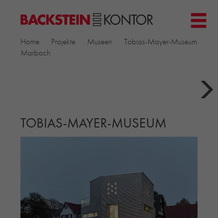
HOME
Home
Projekte
Museen
Tobias-Mayer-Museum
PROJEKTE
Marbach
GEWERBE & BÜRO
KIRCHEN
MEHRFAMILIENHÄUSER
MUSEEN
TOBIAS-MAYER-MUSEUM
EINFAMILIENHÄUSER
ÖFFENTLICHE BAUTEN
BILDUNG & FORSCHUNG
PRODUKTE
▼
RIEMCHENKOLLEKTIONEN TONWERK
ALLGEMEINE RIEMCHENKOLLEKTIONEN
PETERSEN TEGL
RECYCLING-ZIEGEL