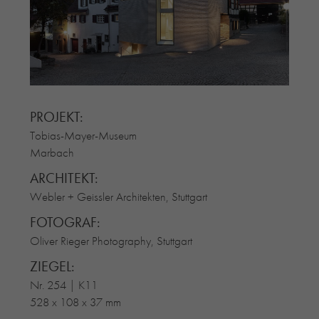
RE-USE-ZIEGEL
GLASUR-ZIEGEL
RE-USE-MÖRTEL
FASSADENPLANUNG (SCHWEIZ)
PRIVATKUNDEN
PROJEKT:
ÜBER UNS
Tobias-Mayer-Museum
BLOG
Marbach
ARCHITEKT:
Webler + Geissler Architekten, Stuttgart
FOTOGRAF:
Oliver Rieger Photography, Stuttgart
ZIEGEL:
Nr. 254 | K11
528 x 108 x 37 mm