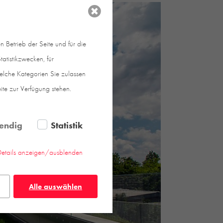
 Betrieb der Seite und für die
atistikzwecken, für
welche Kategorien Sie zulassen
eite zur Verfügung stehen.
endig
Statistik
Details anzeigen/ausblenden
Alle auswählen