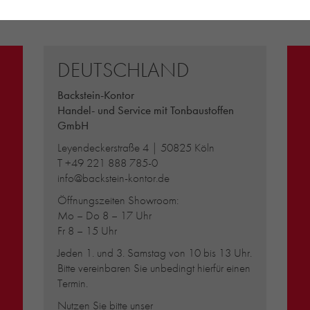
DEUTSCHLAND
Backstein-Kontor
Handel- und Service mit Tonbaustoffen
GmbH
Leyendeckerstraße 4 | 50825 Köln
T
+49 221 888 785-0
info@backstein-kontor.de
Öffnungszeiten Showroom:
Mo – Do 8 – 17 Uhr
Fr 8 – 15 Uhr
Jeden 1. und 3. Samstag von 10 bis 13 Uhr.
Bitte vereinbaren Sie unbedingt hierfür einen
Termin.
Nutzen Sie bitte unser