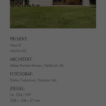
RE-USE-ZIEGEL
GLASUR-ZIEGEL
RE-USE-MÖRTEL
FASSADENPLANUNG (SCHWEIZ)
PRIVATKUNDEN
PROJEKT:
ÜBER UNS
Haus B
BLOG
Höchst (A)
ARCHITEKT:
Atelier Rainer+Amann, Feldkirch (A)
FOTOGRAF:
Darko Todorovic, Dornbirn (A)
ZIEGEL:
Nr. 254/ K91
528 x 108 x 37 mm