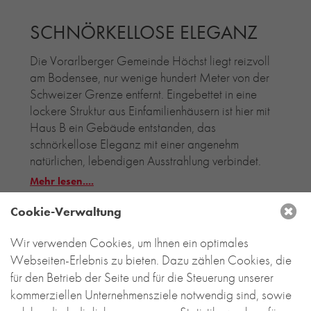
SCHNÖRKELLOSE ELEGANZ
Die Vorarlberger Gemeinde Höchst liegt reizvoll
am Bodensee, nur wenige hundert Meter von der
Schweizer Grenze entfernt. Eingebettet in eine
lockere Struktur aus Einfamilienhäusern ist hier mit
Haus B ein Gebäude entstanden, das
schnörkellose Eleganz mit einer angenehm
natürlichen, lebendigen Ausstrahlung verbindet.
Mehr lesen....
Cookie-Verwaltung
Wir verwenden Cookies, um Ihnen ein optimales
Webseiten-Erlebnis zu bieten. Dazu zählen Cookies, die
für den Betrieb der Seite und für die Steuerung unserer
kommerziellen Unternehmensziele notwendig sind, sowie