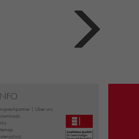
INFO
nsprechpartner | Über uns
ownloads
inks
itemap
atenschutz