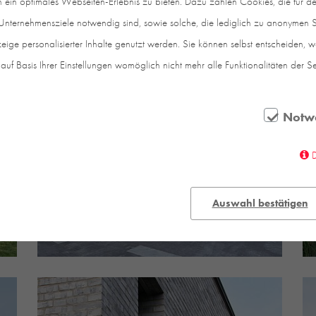
in optimales Webseiten-Erlebnis zu bieten. Dazu zählen Cookies, die für den
nternehmensziele notwendig sind, sowie solche, die lediglich zu anonymen St
eige personalisierter Inhalte genutzt werden. Sie können selbst entscheiden, 
auf Basis Ihrer Einstellungen womöglich nicht mehr alle Funktionalitäten der S
Notw
Auswahl bestätigen