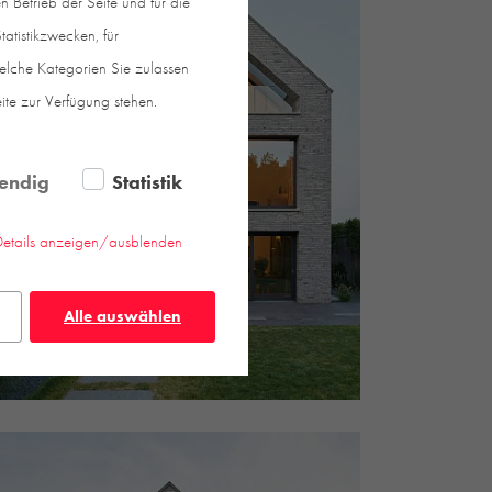
 Betrieb der Seite und für die
atistikzwecken, für
welche Kategorien Sie zulassen
eite zur Verfügung stehen.
endig
Statistik
Details anzeigen/ausblenden
Alle auswählen