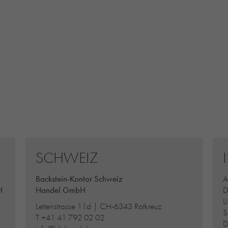
SCHWEIZ
Backstein-Kontor Schweiz
A
H
Handel GmbH
D
L
Lettenstrasse 11d | CH-6343 Rotkreuz
S
T
+41 41 792 02 02
D