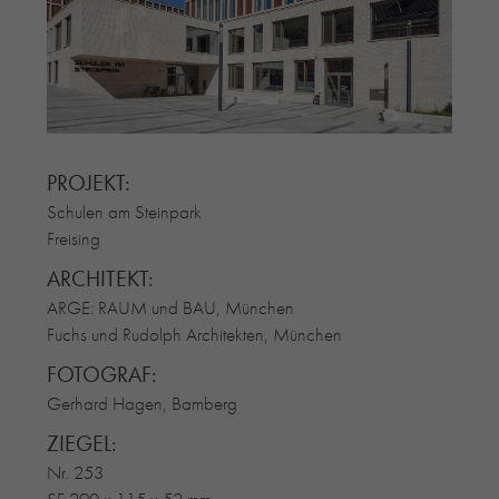
RE-USE-ZIEGEL
GLASUR-ZIEGEL
RE-USE-MÖRTEL
FASSADENPLANUNG (SCHWEIZ)
PRIVATKUNDEN
PROJEKT:
ÜBER UNS
Schulen am Steinpark
BLOG
Freising
ARCHITEKT:
ARGE: RAUM und BAU, München
Fuchs und Rudolph Architekten, München
FOTOGRAF:
Gerhard Hagen, Bamberg
ZIEGEL:
Nr. 253
SF 290 x 115 x 52 mm