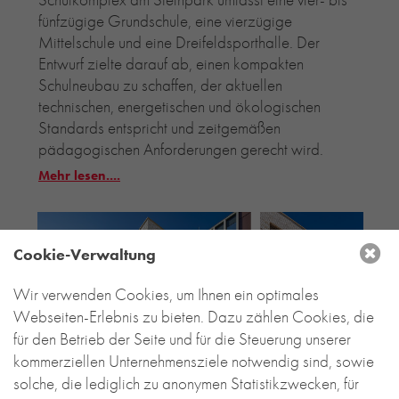
fünfzügige Grundschule, eine vierzügige
Mittelschule und eine Dreifeldsporthalle. Der
Entwurf zielte darauf ab, einen kompakten
Schulneubau zu schaffen, der aktuellen
technischen, energetischen und ökologischen
Standards entspricht und zeitgemäßen
pädagogischen Anforderungen gerecht wird.
Mehr lesen....
Cookie-Verwaltung
Wir verwenden Cookies, um Ihnen ein optimales
Webseiten-Erlebnis zu bieten. Dazu zählen Cookies, die
für den Betrieb der Seite und für die Steuerung unserer
kommerziellen Unternehmensziele notwendig sind, sowie
solche, die lediglich zu anonymen Statistikzwecken, für