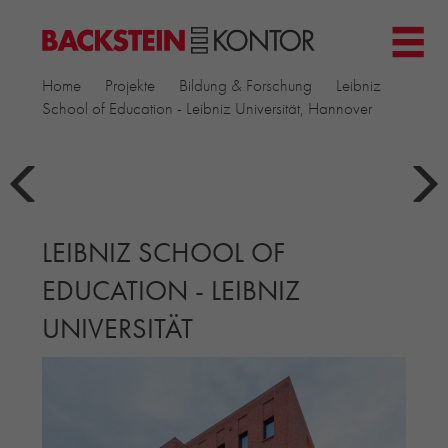
HOME
Home
Projekte
Bildung & Forschung
Leibniz
PROJEKTE
School of Education - Leibniz Universität, Hannover
GEWERBE & BÜRO
KIRCHEN
MEHRFAMILIENHÄUSER
MUSEEN
LEIBNIZ SCHOOL OF
EINFAMILIENHÄUSER
ÖFFENTLICHE BAUTEN
EDUCATION - LEIBNIZ
BILDUNG & FORSCHUNG
UNIVERSITÄT
PRODUKTE
▼
RIEMCHENKOLLEKTIONEN TONWERK
ALLGEMEINE RIEMCHENKOLLEKTIONEN
PETERSEN TEGL
RECYCLING-ZIEGEL