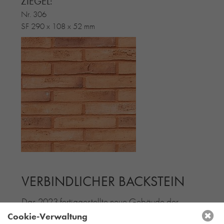
ZIEGEL:
Nr. 306
SF 290 x 108 x 52 mm
VERBINDLICHER BACKSTEIN
Das 2023 fertiggestellte neue Gebäude der
Leibniz-Universität Hannover wird von den
Cookie-Verwaltung