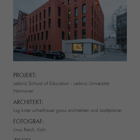
RE-USE-ZIEGEL
GLASUR-ZIEGEL
RE-USE-MÖRTEL
FASSADENPLANUNG (SCHWEIZ)
PRIVATKUNDEN
ÜBER UNS
BLOG
PROJEKT:
Leibniz School of Education - Leibniz Universität
Hannover
ARCHITEKT:
ksg kister scheithauer gross architekten und stadtplaner
FOTOGRAF:
Linus Reich, Köln