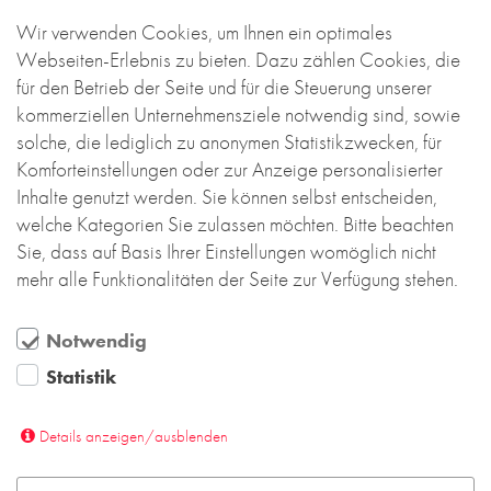
Instituten Psychologie und Erziehungswissenschaft
sowie von der Leibniz School of Education
Wir verwenden Cookies, um Ihnen ein optimales
genutzt. Prägend für den Entwurf war die
Webseiten-Erlebnis zu bieten. Dazu zählen Cookies, die
exponierte Lage des Grundstücks an der
für den Betrieb der Seite und für die Steuerung unserer
Nahtstelle zwischen den Wohngebieten aus dem
kommerziellen Unternehmensziele notwendig sind, sowie
19. Jahrhundert und dem Universitätscampus.
solche, die lediglich zu anonymen Statistikzwecken, für
Damit fungiert der Neubau als „Tor“ zum
Komforteinstellungen oder zur Anzeige personalisierter
Campus. Gleichzeitig fügt er sich sensibel in sein
Inhalte genutzt werden. Sie können selbst entscheiden,
städtebauliches Umfeld ein, indem er hinsichtlich
welche Kategorien Sie zulassen möchten. Bitte beachten
seiner Form und des Fassadenmaterials zwischen
Sie, dass auf Basis Ihrer Einstellungen womöglich nicht
der detailreich strukturierten
mehr alle Funktionalitäten der Seite zur Verfügung stehen.
Gründerzeitbebauung und dem offenen Campus
vermittelt.
Notwendig
Mehr lesen....
Statistik
Details anzeigen/ausblenden