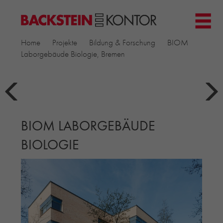
HOME
Home
Projekte
Bildung & Forschung
BIOM
PROJEKTE
Laborgebäude Biologie, Bremen
GEWERBE & BÜRO
KIRCHEN
MEHRFAMILIENHÄUSER
MUSEEN
BIOM LABORGEBÄUDE
EINFAMILIENHÄUSER
ÖFFENTLICHE BAUTEN
BIOLOGIE
BILDUNG & FORSCHUNG
PRODUKTE
▼
RIEMCHENKOLLEKTIONEN TONWERK
ALLGEMEINE RIEMCHENKOLLEKTIONEN
PETERSEN TEGL
RECYCLING-ZIEGEL