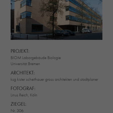
RE-USE-ZIEGEL
GLASUR-ZIEGEL
RE-USE-MÖRTEL
FASSADENPLANUNG (SCHWEIZ)
PRIVATKUNDEN
ÜBER UNS
BLOG
PROJEKT:
BIOM Laborgebäude Biologie
Universität Bremen
ARCHITEKT:
ksg kister scheithauer gross architekten und stadtplaner
FOTOGRAF:
Linus Reich, Köln
ZIEGEL:
Nr. 306