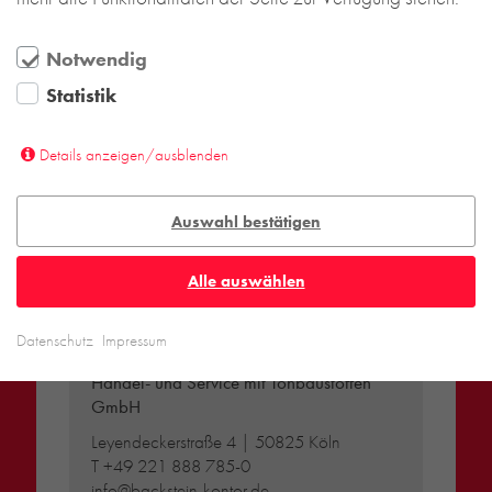
Notwendig
Statistik
Details anzeigen/ausblenden
Auswahl bestätigen
Alle auswählen
DEUTSCHLAND
Datenschutz
Impressum
Backstein-Kontor
Handel- und Service mit Tonbaustoffen
GmbH
Leyendeckerstraße 4 | 50825 Köln
T
+49 221 888 785-0
info@backstein-kontor.de