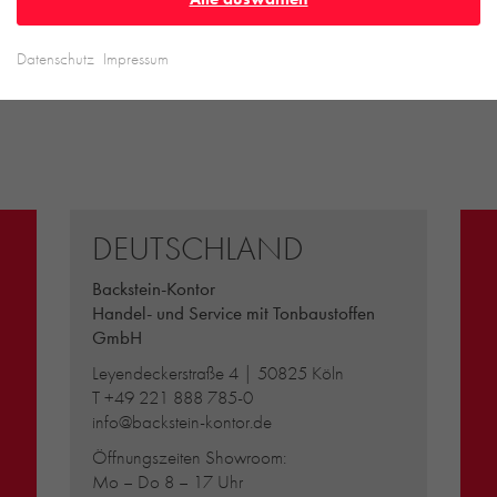
Datenschutz
Impressum
DEUTSCHLAND
Backstein-Kontor
Handel- und Service mit Tonbaustoffen
GmbH
Leyendeckerstraße 4 | 50825 Köln
T
+49 221 888 785-0
info@backstein-kontor.de
Öffnungszeiten Showroom:
Mo – Do 8 – 17 Uhr