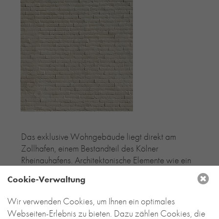
Das exklusive Wohngebäude liegt direkt am
Zollhafen, einem Bestandteil des Kölner
Rheinauhafens. Architektonische Elemente wie ein
Dachrahmen und Staffelungen sowie eine
Cookie-Verwaltung
reduzierte Materialität erzeugen eine schwere,
skulpturale Wirkung, die das Gebäude optisch
Wir verwenden Cookies, um Ihnen ein optimales
wirkungsvoll gegen die unmittelbar benachbarten
Webseiten-Erlebnis zu bieten. Dazu zählen Cookies, die
gläsernen Kranhäuser abgrenzt.