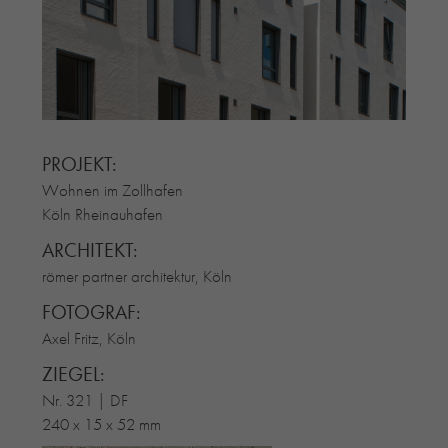
RE-USE-ZIEGEL
GLASUR-ZIEGEL
RE-USE-MÖRTEL
FASSADENPLANUNG (SCHWEIZ)
PRIVATKUNDEN
PROJEKT:
ÜBER UNS
Wohnen im Zollhafen
BLOG
Köln Rheinauhafen
ARCHITEKT:
römer partner architektur, Köln
FOTOGRAF:
Axel Fritz, Köln
ZIEGEL:
Nr. 321 | DF
240 x 15 x 52 mm