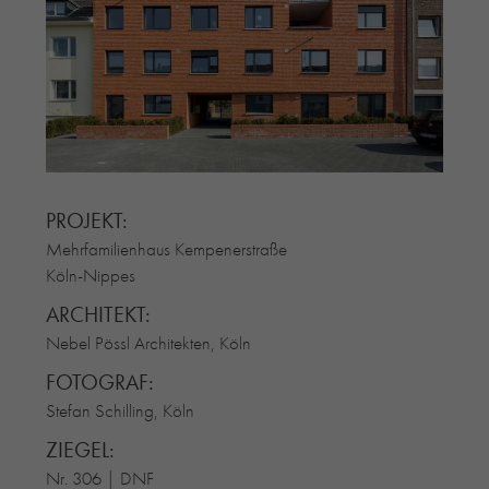
RE-USE-ZIEGEL
GLASUR-ZIEGEL
RE-USE-MÖRTEL
FASSADENPLANUNG (SCHWEIZ)
PRIVATKUNDEN
ÜBER UNS
BLOG
PROJEKT:
Mehrfamilienhaus Kempenerstraße
Köln-Nippes
ARCHITEKT:
Nebel Pössl Architekten, Köln
FOTOGRAF:
Stefan Schilling, Köln
ZIEGEL:
Nr. 306 | DNF