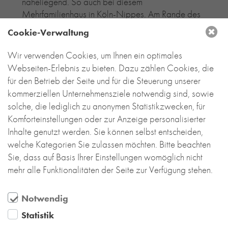
naheliegend. So auch bei diesem
Mehrfamilienhaus in Köln-Nippes. Am Rande des
Riphahn’schen „Grünen Hofes“ in einer
Cookie-Verwaltung
heterogenen Nachbarschaft gelegen, setzt es als
kubisch lebendige Komposition mit
Wir verwenden Cookies, um Ihnen ein optimales
ausdrucksvoller roter Farbgebung ein Zeichen
Webseiten-Erlebnis zu bieten. Dazu zählen Cookies, die
und fügt sich dennoch gut in die Umgebung ein.
für den Betrieb der Seite und für die Steuerung unserer
Mehr lesen....
kommerziellen Unternehmensziele notwendig sind, sowie
solche, die lediglich zu anonymen Statistikzwecken, für
Komforteinstellungen oder zur Anzeige personalisierter
Inhalte genutzt werden. Sie können selbst entscheiden,
welche Kategorien Sie zulassen möchten. Bitte beachten
Sie, dass auf Basis Ihrer Einstellungen womöglich nicht
mehr alle Funktionalitäten der Seite zur Verfügung stehen.
Notwendig
Statistik