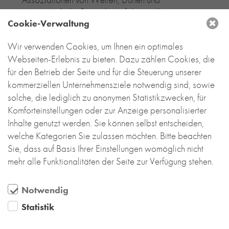
Meer. Auch die Fassade, auf die wir Ihre
Cookie-Verwaltung
besondere Aufmerksamkeit lenken wollen, ist ein
Meer. Ein Meer aus Klinkersteinen, die eine
Wir verwenden Cookies, um Ihnen ein optimales
besondere Geschichte haben.
Webseiten-Erlebnis zu bieten. Dazu zählen Cookies, die
Mehr lesen....
für den Betrieb der Seite und für die Steuerung unserer
kommerziellen Unternehmensziele notwendig sind, sowie
solche, die lediglich zu anonymen Statistikzwecken, für
Komforteinstellungen oder zur Anzeige personalisierter
Inhalte genutzt werden. Sie können selbst entscheiden,
welche Kategorien Sie zulassen möchten. Bitte beachten
Sie, dass auf Basis Ihrer Einstellungen womöglich nicht
mehr alle Funktionalitäten der Seite zur Verfügung stehen.
Notwendig
Statistik