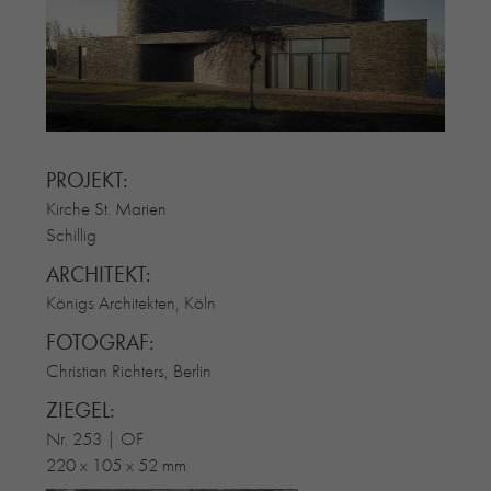
RE-USE-ZIEGEL
GLASUR-ZIEGEL
RE-USE-MÖRTEL
FASSADENPLANUNG (SCHWEIZ)
PRIVATKUNDEN
PROJEKT:
ÜBER UNS
Kirche St. Marien
BLOG
Schillig
ARCHITEKT:
Königs Architekten, Köln
FOTOGRAF:
Christian Richters, Berlin
ZIEGEL:
Nr. 253 | OF
220 x 105 x 52 mm