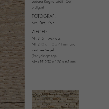
Lederer Ragnarsdóttir Oei,
Stuttgart
FOTOGRAF:
Axel Fritz, Köln
ZIEGEL:
Nr. 315 | Mix aus
NF 240 x 115 x 71 mm und
Re-Use-Ziegel
(Recyclingziegel)
Altes RF 250 x 120 x 65 mm