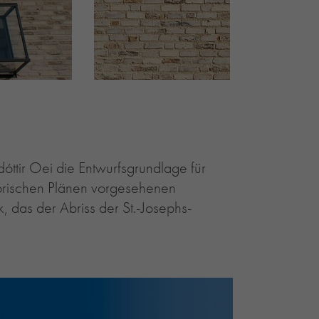
óttir Oei die Entwurfsgrundlage für
torischen Plänen vorgesehenen
 das der Abriss der St.-Josephs-