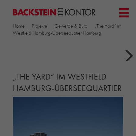
HOME
Home
Projekte
Gewerbe & Büro
„The Yard“ im
PROJEKTE
Westfield Hamburg-Überseequatier Hamburg
GEWERBE & BÜRO
KIRCHEN
MEHRFAMILIENHÄUSER
MUSEEN
„THE YARD“ IM WESTFIELD
EINFAMILIENHÄUSER
ÖFFENTLICHE BAUTEN
HAMBURG-ÜBERSEEQUARTIER
BILDUNG & FORSCHUNG
PRODUKTE
▼
RIEMCHENKOLLEKTIONEN TONWERK
ALLGEMEINE RIEMCHENKOLLEKTIONEN
PETERSEN TEGL
RECYCLING-ZIEGEL