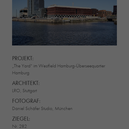
RE-USE-ZIEGEL
GLASUR-ZIEGEL
RE-USE-MÖRTEL
FASSADENPLANUNG (SCHWEIZ)
PRIVATKUNDEN
ÜBER UNS
BLOG
PROJEKT:
„The Yard“ im Westfield Hamburg-Überseequartier
Hamburg
ARCHITEKT:
LRO, Stuttgart
FOTOGRAF:
Daniel Schäfer Studio, München
ZIEGEL:
Nr. 282