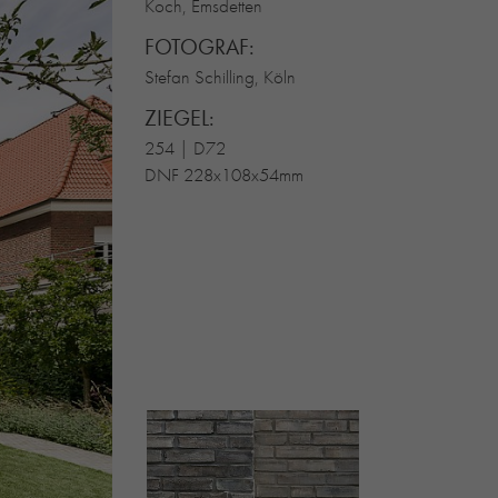
Koch, Emsdetten
FOTOGRAF:
Stefan Schilling, Köln
ZIEGEL:
254 | D72
DNF 228x108x54mm