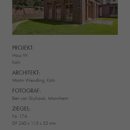
RE-USE-ZIEGEL
GLASUR-ZIEGEL
RE-USE-MÖRTEL
FASSADENPLANUNG (SCHWEIZ)
PRIVATKUNDEN
PROJEKT:
ÜBER UNS
Haus W
BLOG
Köln
ARCHITEKT:
Martin Wendling, Köln
FOTOGRAF:
Ben van Skyhawk, Mannheim
ZIEGEL:
Nr. 174
DF 240 x 115 x 52 mm