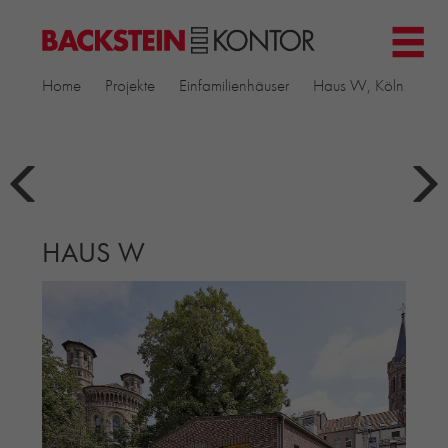
HOME
Home
Projekte
Einfamilienhäuser
Haus W, Köln
PROJEKTE
GEWERBE & BÜRO
KIRCHEN
MEHRFAMILIENHÄUSER
MUSEEN
HAUS W
EINFAMILIENHÄUSER
ÖFFENTLICHE BAUTEN
BILDUNG & FORSCHUNG
PRODUKTE
▼
RIEMCHENKOLLEKTIONEN TONWERK
ALLGEMEINE RIEMCHENKOLLEKTIONEN
PETERSEN TEGL
RECYCLING-ZIEGEL