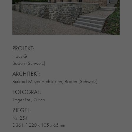
RE-USE-ZIEGEL
GLASUR-ZIEGEL
RE-USE-MÖRTEL
FASSADENPLANUNG (SCHWEIZ)
PRIVATKUNDEN
PROJEKT:
ÜBER UNS
Haus G
BLOG
Baden (Schweiz)
ARCHITEKT:
Burkard Meyer Architekten, Baden (Schweiz)
FOTOGRAF:
Roger Frei, Zürich
ZIEGEL:
Nr. 254
D36 HF 220 x 105 x 65 mm