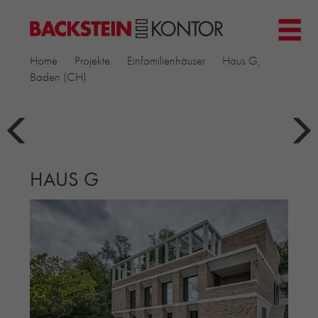
HOME
Home
Projekte
Einfamilienhäuser
Haus G,
PROJEKTE
Baden (CH)
GEWERBE & BÜRO
KIRCHEN
MEHRFAMILIENHÄUSER
MUSEEN
HAUS G
EINFAMILIENHÄUSER
ÖFFENTLICHE BAUTEN
BILDUNG & FORSCHUNG
PRODUKTE
▼
RIEMCHENKOLLEKTIONEN TONWERK
ALLGEMEINE RIEMCHENKOLLEKTIONEN
PETERSEN TEGL
RECYCLING-ZIEGEL