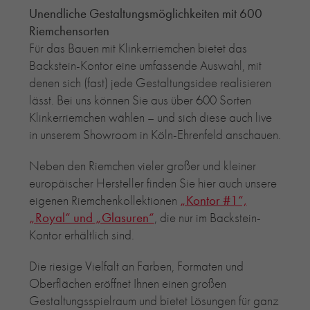
Unendliche Gestaltungsmöglichkeiten mit 600
RE-USE-ZIEGEL
Riemchensorten
GLASUR-ZIEGEL
Für das Bauen mit Klinkerriemchen bietet das
RE-USE-MÖRTEL
Backstein-Kontor eine umfassende Auswahl, mit
FASSADENPLANUNG (SCHWEIZ)
denen sich (fast) jede Gestaltungsidee realisieren
PRIVATKUNDEN
lässt. Bei uns können Sie aus über 600 Sorten
ÜBER UNS
Klinkerriemchen wählen – und sich diese auch live
in unserem Showroom in Köln-Ehrenfeld anschauen.
BLOG
Neben den Riemchen vieler großer und kleiner
europäischer Hersteller finden Sie hier auch unsere
eigenen Riemchenkollektionen
„Kontor #1“,
„Royal“ und
„Glasuren“
, die nur im Backstein-
Kontor erhältlich sind.
Die riesige Vielfalt an Farben, Formaten und
Oberflächen eröffnet Ihnen einen großen
Gestaltungsspielraum und bietet Lösungen für ganz