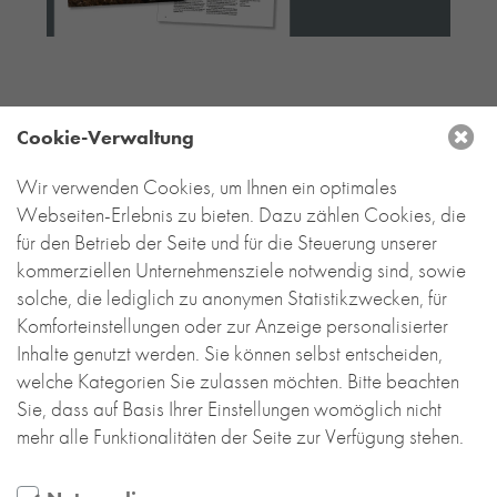
RE-USE-ZIEGEL
GLASUR-ZIEGEL
RE-USE-MÖRTEL
FASSADENPLANUNG (SCHWEIZ)
Cookie-Verwaltung
PRIVATKUNDEN
ÜBER UNS
Wir verwenden Cookies, um Ihnen ein optimales
DEUTSCHLAND
Webseiten-Erlebnis zu bieten. Dazu zählen Cookies, die
BLOG
für den Betrieb der Seite und für die Steuerung unserer
Backstein-Kontor
kommerziellen Unternehmensziele notwendig sind, sowie
Handel- und Service mit Tonbaustoffen
GmbH
solche, die lediglich zu anonymen Statistikzwecken, für
Komforteinstellungen oder zur Anzeige personalisierter
Leyendeckerstraße 4 | 50825 Köln
Inhalte genutzt werden. Sie können selbst entscheiden,
T
+49 221 888 785-0
welche Kategorien Sie zulassen möchten. Bitte beachten
info@backstein-kontor.de
Sie, dass auf Basis Ihrer Einstellungen womöglich nicht
Öffnungszeiten Showroom:
mehr alle Funktionalitäten der Seite zur Verfügung stehen.
Mo – Do 8 – 17 Uhr
Fr 8 – 15 Uhr