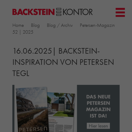
HOME
Home
Blog
Blog / Archiv
Petersen-Magazin
PROJEKTE
52 | 2025
▼
GEWERBE & BÜRO
KIRCHEN
16.06.2025| BACKSTEIN-
MEHRFAMILIENHÄUSER
INSPIRATION VON PETERSEN
MUSEEN
TEGL
EINFAMILIENHÄUSER
ÖFFENTLICHE BAUTEN
BILDUNG & FORSCHUNG
PRODUKTE
▼
RIEMCHENKOLLEKTIONEN TONWERK
ALLGEMEINE RIEMCHENKOLLEKTIONEN
PETERSEN TEGL
RECYCLING-ZIEGEL