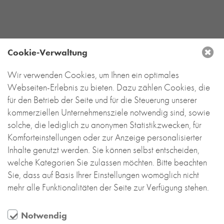
RE-USE-ZIEGEL
GLASUR-ZIEGEL
RE-USE-MÖRTEL
Cookie-Verwaltung
FASSADENPLANUNG (SCHWEIZ)
PRIVATKUNDEN
DEUTSCHLAND
Wir verwenden Cookies, um Ihnen ein optimales
ÜBER UNS
Webseiten-Erlebnis zu bieten. Dazu zählen Cookies, die
Backstein-Kontor
BLOG
für den Betrieb der Seite und für die Steuerung unserer
Handel- und Service mit Tonbaustoffen
kommerziellen Unternehmensziele notwendig sind, sowie
GmbH
solche, die lediglich zu anonymen Statistikzwecken, für
Leyendeckerstraße 4 | 50825 Köln
Komforteinstellungen oder zur Anzeige personalisierter
T
+49 221 888 785-0
Inhalte genutzt werden. Sie können selbst entscheiden,
info@backstein-kontor.de
welche Kategorien Sie zulassen möchten. Bitte beachten
Öffnungszeiten Showroom:
Sie, dass auf Basis Ihrer Einstellungen womöglich nicht
Mo – Do 8 – 17 Uhr
mehr alle Funktionalitäten der Seite zur Verfügung stehen.
Fr 8 – 15 Uhr
Jeden 1. und 3. Samstag von 10 bis 13 Uhr.
Notwendig
Bitte vereinbaren Sie unbedingt hierfür einen