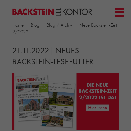
HOME
Home
Blog
Blog / Archiv
Neue Backstein-Zeit
PROJEKTE
2/2022
▼
GEWERBE & BÜRO
KIRCHEN
21.11.2022| NEUES
MEHRFAMILIENHÄUSER
BACKSTEIN-LESEFUTTER
MUSEEN
EINFAMILIENHÄUSER
ÖFFENTLICHE BAUTEN
BILDUNG & FORSCHUNG
PRODUKTE
▼
RIEMCHENKOLLEKTIONEN TONWERK
ALLGEMEINE RIEMCHENKOLLEKTIONEN
PETERSEN TEGL
RECYCLING-ZIEGEL