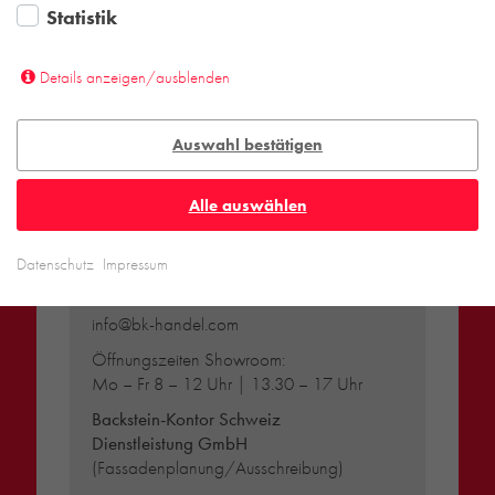
Termin.
Statistik
Nutzen Sie bitte unser
KONTAKTFORMULAR
Details anzeigen/ausblenden
Auswahl bestätigen
SCHWEIZ
Alle auswählen
Backstein-Kontor Schweiz
Handel GmbH
Datenschutz
Impressum
Lettenstrasse 11d | CH-6343 Rotkreuz
T
+41 41 792 02 02
info@bk-handel.com
Öffnungszeiten Showroom:
Mo – Fr 8 – 12 Uhr | 13.30 – 17 Uhr
Backstein-Kontor Schweiz
Dienstleistung GmbH
(Fassadenplanung/Ausschreibung)