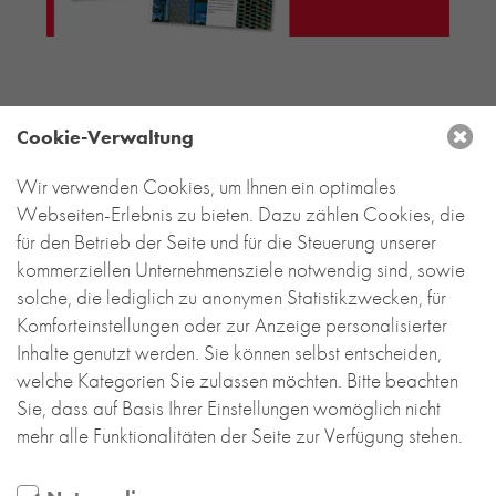
RE-USE-ZIEGEL
GLASUR-ZIEGEL
RE-USE-MÖRTEL
FASSADENPLANUNG (SCHWEIZ)
Cookie-Verwaltung
PRIVATKUNDEN
ÜBER UNS
Wir verwenden Cookies, um Ihnen ein optimales
DEUTSCHLAND
Webseiten-Erlebnis zu bieten. Dazu zählen Cookies, die
BLOG
für den Betrieb der Seite und für die Steuerung unserer
Backstein-Kontor
kommerziellen Unternehmensziele notwendig sind, sowie
Handel- und Service mit Tonbaustoffen
GmbH
solche, die lediglich zu anonymen Statistikzwecken, für
Komforteinstellungen oder zur Anzeige personalisierter
Leyendeckerstraße 4 | 50825 Köln
Inhalte genutzt werden. Sie können selbst entscheiden,
T
+49 221 888 785-0
welche Kategorien Sie zulassen möchten. Bitte beachten
info@backstein-kontor.de
Sie, dass auf Basis Ihrer Einstellungen womöglich nicht
Öffnungszeiten Showroom:
mehr alle Funktionalitäten der Seite zur Verfügung stehen.
Mo – Do 8 – 17 Uhr
Fr 8 – 15 Uhr