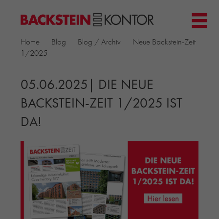
HOME
Home
Blog
Blog / Archiv
Neue Backstein-Zeit
PROJEKTE
1/2025
▼
GEWERBE & BÜRO
KIRCHEN
05.06.2025| DIE NEUE
MEHRFAMILIENHÄUSER
BACKSTEIN-ZEIT 1/2025 IST
MUSEEN
DA!
EINFAMILIENHÄUSER
ÖFFENTLICHE BAUTEN
BILDUNG & FORSCHUNG
PRODUKTE
▼
RIEMCHENKOLLEKTIONEN TONWERK
ALLGEMEINE RIEMCHENKOLLEKTIONEN
PETERSEN TEGL
RECYCLING-ZIEGEL