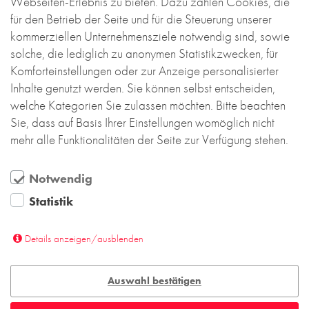
Webseiten-Erlebnis zu bieten. Dazu zählen Cookies, die
Geschosse direkt an die Kirche Christi
für den Betrieb der Seite und für die Steuerung unserer
Auferstehung an. Der markante, teilweise in
kommerziellen Unternehmensziele notwendig sind, sowie
Backstein ausgeführte Kirchenbau war auch
solche, die lediglich zu anonymen Statistikzwecken, für
ausschlaggebend für die Materialwahl der
Komforteinstellungen oder zur Anzeige personalisierter
Fassade.
Inhalte genutzt werden. Sie können selbst entscheiden,
welche Kategorien Sie zulassen möchten. Bitte beachten
Das normalformatige Sichtmauerwerk
Sie, dass auf Basis Ihrer Einstellungen womöglich nicht
aus Vormauerziegeln orientiert sich in
mehr alle Funktionalitäten der Seite zur Verfügung stehen.
Farbton, Format und Verband an den
Bestandsgebäuden. Dabei übernimmt die
teilweise Fußsortierung der Vormauerziegel
Notwendig
die Haptik der Kirche.
Statistik
Als weitere Materialen wurden glatt geschalte
Details anzeigen/ausblenden
Betonfertigteile, Eichenholz und Kupfer verwendet.
Dank einfühlsamer Architektur und Backstein als
Auswahl bestätigen
verbindendem Element fügen sich die