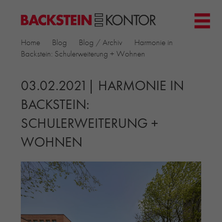
HOME
Home
Blog
Blog / Archiv
Harmonie in
PROJEKTE
Backstein: Schulerweiterung + Wohnen
▼
GEWERBE & BÜRO
KIRCHEN
03.02.2021| HARMONIE IN
MEHRFAMILIENHÄUSER
BACKSTEIN:
MUSEEN
SCHULERWEITERUNG +
EINFAMILIENHÄUSER
ÖFFENTLICHE BAUTEN
WOHNEN
BILDUNG & FORSCHUNG
PRODUKTE
▼
RIEMCHENKOLLEKTIONEN TONWERK
ALLGEMEINE RIEMCHENKOLLEKTIONEN
PETERSEN TEGL
RECYCLING-ZIEGEL