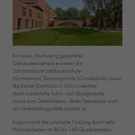
RE-USE-ZIEGEL
GLASUR-ZIEGEL
RE-USE-MÖRTEL
FASSADENPLANUNG (SCHWEIZ)
PRIVATKUNDEN
ÜBER UNS
Ein neues, hochwertig gestaltetes
BLOG
Gebäudeensemble erweitert die
Schulstandorte Liebfrauenschule
(Gymnasium), Domsingschule (Grundschule) sowie
die Kölner Dommusik in Köln-Lindenthal
durch zusätzliche Schul- und Übungsräume
sowie eine Zentralmensa, deren Speisesaal auch
als Veranstaltungsstätte nutzbar ist.
Ergänzt wird die schulische Nutzung durch zehn
Wohneinheiten mit 80 bis 140 Quadratmetern