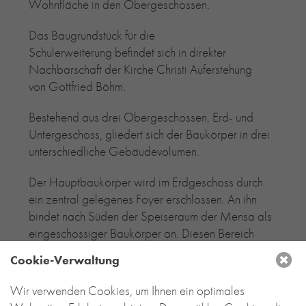
Wohnfläche in den Obergeschossen.
Das Baugrundstück für die
Schulerweiterung befindet sich in direkter
Nachbarschaft der Kirche Christi Auferstehung
von Gottfried Böhm.
Bestehend aus drei Obergeschossen, Erd- und
Untergeschoss, gliedert sich der Baukörper in drei
unterschiedliche Gebäudevolumen.
Der Hauptbaukörper wird im Erdgeschoss durch
ein zentral gelegenes Foyer erschlossen. An ihn
bindet nach Süden der Speiseraum der Mensa als
eingeschossiger Baukörper an. Diesen Bereich
überspannt eine filigrane Holzstruktur mit
Cookie-Verwaltung
einem lichtdurchfluteten leichten Dachaufbau.
Wir verwenden Cookies, um Ihnen ein optimales
Im Süden fügt sich der dritte Baukörper über zwei