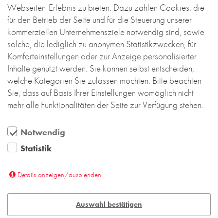
Webseiten-Erlebnis zu bieten. Dazu zählen Cookies, die
Öffnungszeiten Showroom:
RE-USE-ZIEGEL
für den Betrieb der Seite und für die Steuerung unserer
Mo – Do 8 – 17 Uhr
GLASUR-ZIEGEL
Fr 8 – 15 Uhr
kommerziellen Unternehmensziele notwendig sind, sowie
RE-USE-MÖRTEL
solche, die lediglich zu anonymen Statistikzwecken, für
Jeden 1. und 3. Samstag von 10 bis 13 Uhr.
FASSADENPLANUNG (SCHWEIZ)
Komforteinstellungen oder zur Anzeige personalisierter
Bitte vereinbaren Sie unbedingt hierfür einen
PRIVATKUNDEN
Termin.
Inhalte genutzt werden. Sie können selbst entscheiden,
welche Kategorien Sie zulassen möchten. Bitte beachten
ÜBER UNS
Nutzen Sie bitte unser
Sie, dass auf Basis Ihrer Einstellungen womöglich nicht
KONTAKTFORMULAR
BLOG
mehr alle Funktionalitäten der Seite zur Verfügung stehen.
Notwendig
SCHWEIZ
Statistik
Backstein-Kontor Schweiz
Handel GmbH
Details anzeigen/ausblenden
Lettenstrasse 11d | CH-6343 Rotkreuz
T
+41 41 792 02 02
Auswahl bestätigen
info@bk-handel.com