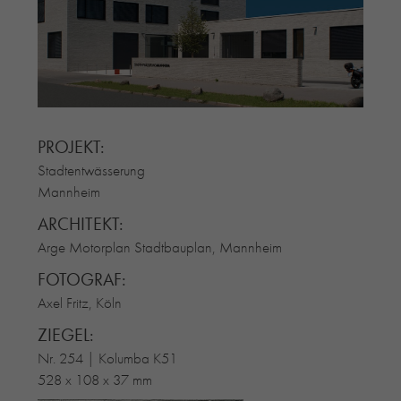
RE-USE-ZIEGEL
GLASUR-ZIEGEL
RE-USE-MÖRTEL
FASSADENPLANUNG (SCHWEIZ)
PRIVATKUNDEN
PROJEKT:
ÜBER UNS
Stadtentwässerung
BLOG
Mannheim
ARCHITEKT:
Arge Motorplan Stadtbauplan, Mannheim
FOTOGRAF:
Axel Fritz, Köln
ZIEGEL:
Nr. 254 | Kolumba K51
528 x 108 x 37 mm