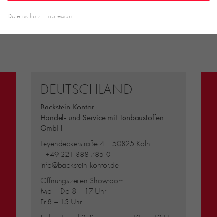
Datenschutz
Impressum
DEUTSCHLAND
Backstein-Kontor
Handel- und Service mit Tonbaustoffen
GmbH
Leyendeckerstraße 4 | 50825 Köln
T
+49 221 888 785-0
info@backstein-kontor.de
Öffnungszeiten Showroom:
Mo – Do 8 – 17 Uhr
Fr 8 – 15 Uhr