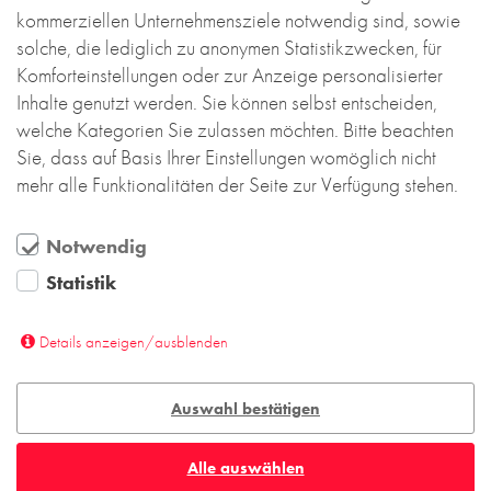
kommerziellen Unternehmensziele notwendig sind, sowie
Geschosswohnungsbau, Verwaltung, Gewerbe
solche, die lediglich zu anonymen Statistikzwecken, für
und Einzelhandel auszeichnet. Bei aller
Komforteinstellungen oder zur Anzeige personalisierter
Heterogenität gibt es jedoch ein gemeinsames
Inhalte genutzt werden. Sie können selbst entscheiden,
Element, das die Architektur des Stadtteils prägt:
welche Kategorien Sie zulassen möchten. Bitte beachten
Sichtmauerwerk.
Sie, dass auf Basis Ihrer Einstellungen womöglich nicht
Mehr lesen....
mehr alle Funktionalitäten der Seite zur Verfügung stehen.
Notwendig
Statistik
Details anzeigen/ausblenden
Auswahl bestätigen
Alle auswählen