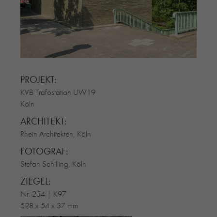
RE-USE-ZIEGEL
GLASUR-ZIEGEL
RE-USE-MÖRTEL
FASSADENPLANUNG (SCHWEIZ)
PRIVATKUNDEN
PROJEKT:
ÜBER UNS
KVB Trafostation UW19
BLOG
Köln
ARCHITEKT:
Rhein Architekten, Köln
FOTOGRAF:
Stefan Schilling, Köln
ZIEGEL:
Nr. 254 | K97
528 x 54 x 37 mm