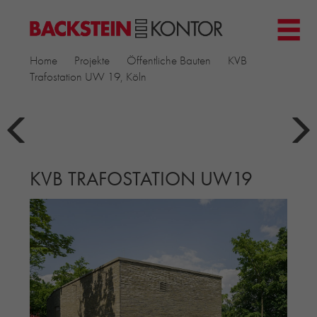
HOME
Home
Projekte
Öffentliche Bauten
KVB
PROJEKTE
Trafostation UW 19, Köln
GEWERBE & BÜRO
KIRCHEN
MEHRFAMILIENHÄUSER
MUSEEN
KVB TRAFOSTATION UW19
EINFAMILIENHÄUSER
ÖFFENTLICHE BAUTEN
BILDUNG & FORSCHUNG
PRODUKTE
▼
RIEMCHENKOLLEKTIONEN TONWERK
ALLGEMEINE RIEMCHENKOLLEKTIONEN
PETERSEN TEGL
RECYCLING-ZIEGEL