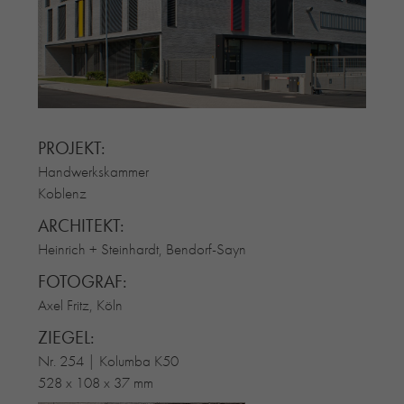
RE-USE-ZIEGEL
GLASUR-ZIEGEL
RE-USE-MÖRTEL
FASSADENPLANUNG (SCHWEIZ)
PRIVATKUNDEN
PROJEKT:
ÜBER UNS
Handwerkskammer
BLOG
Koblenz
ARCHITEKT:
Heinrich + Steinhardt, Bendorf-Sayn
FOTOGRAF:
Axel Fritz, Köln
ZIEGEL:
Nr. 254 | Kolumba K50
528 x 108 x 37 mm