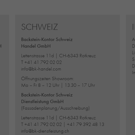
SCHWEIZ
Backstein-Kontor Schweiz
A
H
Handel GmbH
D
L
Lettenstrasse 11d | CH-6343 Rotkreuz
S
T
+41 41 792 02 02
D
info@bk-handel.com
I
Öffnungszeiten Showroom:
Mo – Fr 8 – 12 Uhr | 13.30 – 17 Uhr
Backstein-Kontor Schweiz
Dienstleistung GmbH
(Fassadenplanung/Ausschreibung)
Lettenstrasse 11d | CH-6343 Rotkreuz
T
+41 41 792 02 02
|
+41 79 392 48 13
info@bk-dienstleistung.ch