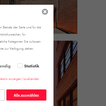
 Betrieb der Seite und für die
atistikzwecken, für
welche Kategorien Sie zulassen
eite zur Verfügung stehen.
endig
Statistik
Details anzeigen/ausblenden
Alle auswählen