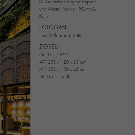
LK Architekten Regina Leipertz
und Martin Kostulski PG mbB,
Köln
FOTOGRAF:
Jens Willebrand, Köln
ZIEGEL:
Nr. 315 / 900
ARF 250 x 120 x 65 mm
ARF 250 x 120 x 65 mm
(Re-Use Ziegel)