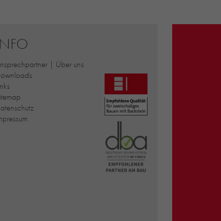
INFO
nsprechpartner | Über uns
ownloads
inks
itemap
atenschutz
mpressum