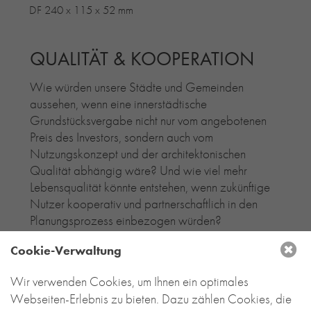
DF 240 x 115 x 52 mm
QUALITÄT & KOOPERATION
Wie würden unsere Städte und Gemeinden
aussehen, wenn eine innerstädtische
Grundstücksvergabe nicht nur vom angebotenen
Preis des Investors, sondern auch vom
Nutzungskonzept und der architektonischen
Qualität abhängig wäre? Und wie viel mehr
Lebensqualität könnte entstehen, wenn zukünftige
Nutzer kooperativ und partnerschaftlich in den
Planungsprozess einbezogen würden?
Mehr lesen....
Cookie-Verwaltung
Wir verwenden Cookies, um Ihnen ein optimales
Webseiten-Erlebnis zu bieten. Dazu zählen Cookies, die