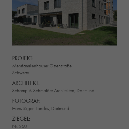
RE-USE-ZIEGEL
GLASUR-ZIEGEL
RE-USE-MÖRTEL
FASSADENPLANUNG (SCHWEIZ)
PRIVATKUNDEN
ÜBER UNS
BLOG
PROJEKT:
Mehrfamilienhäuser Ostenstraße
Schwerte
ARCHITEKT:
Schamp & Schmalöer Architekten, Dortmund
FOTOGRAF:
Hans Jürgen Landes, Dortmund
ZIEGEL:
Nr. 260