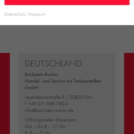
Datenschutz
Impressum
DEUTSCHLAND
Backstein-Kontor
Handel- und Service mit Tonbaustoffen
GmbH
Leyendeckerstraße 4 | 50825 Köln
T
+49 221 888 785-0
info@backstein-kontor.de
Öffnungszeiten Showroom:
Mo – Do 8 – 17 Uhr
Fr 8 – 15 Uhr