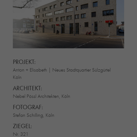
RE-USE-ZIEGEL
GLASUR-ZIEGEL
RE-USE-MÖRTEL
FASSADENPLANUNG (SCHWEIZ)
PRIVATKUNDEN
ÜBER UNS
BLOG
PROJEKT:
Anton + Elisabeth | Neues Stadtquartier Sülzgürtel
Köln
ARCHITEKT:
Nebel Pössl Architekten, Köln
FOTOGRAF:
Stefan Schilling, Köln
ZIEGEL:
Nr. 321