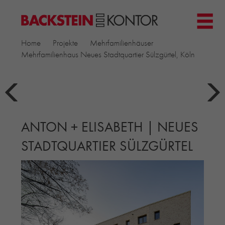
HOME
Home
Projekte
Mehrfamilienhäuser
PROJEKTE
Mehrfamilienhaus Neues Stadtquartier Sülzgürtel, Köln
GEWERBE & BÜRO
KIRCHEN
MEHRFAMILIENHÄUSER
MUSEEN
ANTON + ELISABETH | NEUES
EINFAMILIENHÄUSER
ÖFFENTLICHE BAUTEN
STADTQUARTIER SÜLZGÜRTEL
BILDUNG & FORSCHUNG
PRODUKTE
▼
RIEMCHENKOLLEKTIONEN TONWERK
ALLGEMEINE RIEMCHENKOLLEKTIONEN
PETERSEN TEGL
RECYCLING-ZIEGEL