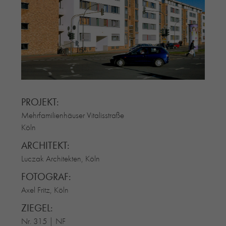
RE-USE-ZIEGEL
GLASUR-ZIEGEL
RE-USE-MÖRTEL
FASSADENPLANUNG (SCHWEIZ)
PRIVATKUNDEN
ÜBER UNS
BLOG
PROJEKT:
Mehrfamilienhäuser Vitalisstraße
Köln
ARCHITEKT:
Luczak Architekten, Köln
FOTOGRAF:
Axel Fritz, Köln
ZIEGEL:
Nr. 315 | NF