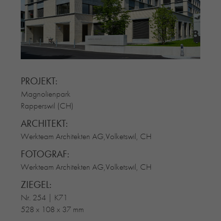
RE-USE-ZIEGEL
GLASUR-ZIEGEL
RE-USE-MÖRTEL
FASSADENPLANUNG (SCHWEIZ)
PRIVATKUNDEN
PROJEKT:
ÜBER UNS
Magnolienpark
BLOG
Rapperswil (CH)
ARCHITEKT:
Werkteam Architekten AG,Volketswil, CH
FOTOGRAF:
Werkteam Architekten AG,Volketswil, CH
ZIEGEL:
Nr. 254 | K71
528 x 108 x 37 mm