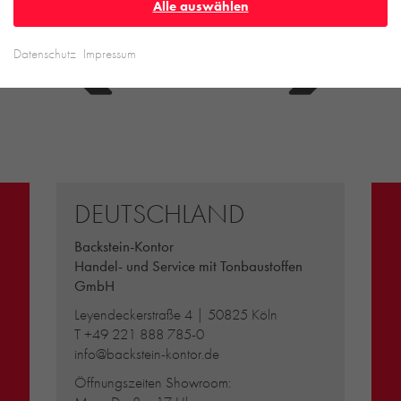
Alle auswählen
Datenschutz
Impressum
DEUTSCHLAND
Backstein-Kontor
Handel- und Service mit Tonbaustoffen
GmbH
Leyendeckerstraße 4 | 50825 Köln
T
+49 221 888 785-0
info@backstein-kontor.de
Öffnungszeiten Showroom: