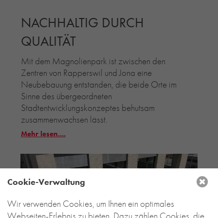
NACHHALTIG DURCH
QUALITÄT
Mit dem Magnolienpark ist zwischen den
Zentren von Rapperswil und Jona eine
Neubebauung entstanden, die beide Orte im
Sinne des übergeordneten
Stadtentwicklungskonzeptes behutsam
zusammenwachsen lässt.
Mehr lesen....
Cookie-Verwaltung
Wir verwenden Cookies, um Ihnen ein optimales
Webseiten-Erlebnis zu bieten. Dazu zählen Cookies, die