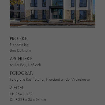
RE-USE-ZIEGEL
GLASUR-ZIEGEL
RE-USE-MÖRTEL
FASSADENPLANUNG (SCHWEIZ)
PRIVATKUNDEN
PROJEKT:
ÜBER UNS
Fronhofallee
BLOG
Bad Dürkheim
ARCHITEKT:
Müller Bau, Haßloch
FOTOGRAF:
Fotografie Rosi Tuscher, Neustadt an der Weinstrasse
ZIEGEL:
Nr. 254 | D72
DNF 228 x 25 x 54 mm