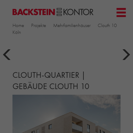
HOME
Home
Projekte
Mehrfamilienhäuser
Clouth 10
PROJEKTE
Köln
GEWERBE & BÜRO
KIRCHEN
MEHRFAMILIENHÄUSER
MUSEEN
CLOUTH-QUARTIER |
EINFAMILIENHÄUSER
ÖFFENTLICHE BAUTEN
GEBÄUDE CLOUTH 10
BILDUNG & FORSCHUNG
PRODUKTE
▼
RIEMCHENKOLLEKTIONEN TONWERK
ALLGEMEINE RIEMCHENKOLLEKTIONEN
PETERSEN TEGL
RECYCLING-ZIEGEL