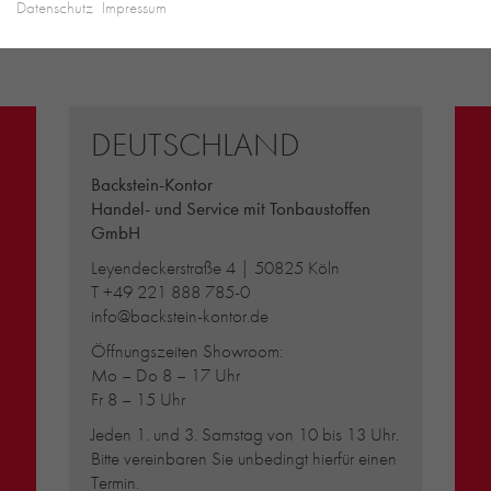
Datenschutz
Impressum
DEUTSCHLAND
Backstein-Kontor
Handel- und Service mit Tonbaustoffen
GmbH
Leyendeckerstraße 4 | 50825 Köln
T
+49 221 888 785-0
info@backstein-kontor.de
Öffnungszeiten Showroom:
Mo – Do 8 – 17 Uhr
Fr 8 – 15 Uhr
Jeden 1. und 3. Samstag von 10 bis 13 Uhr.
Bitte vereinbaren Sie unbedingt hierfür einen
Termin.