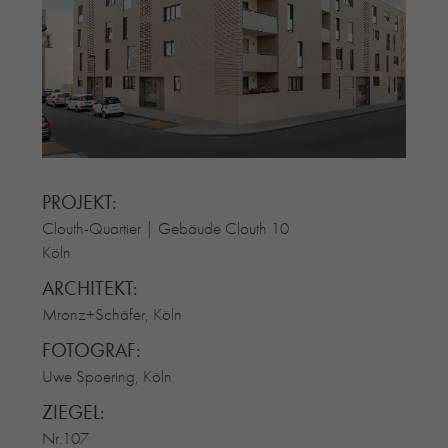
RE-USE-ZIEGEL
GLASUR-ZIEGEL
RE-USE-MÖRTEL
FASSADENPLANUNG (SCHWEIZ)
PRIVATKUNDEN
ÜBER UNS
BLOG
PROJEKT:
Clouth-Quartier | Gebäude Clouth 10
Köln
ARCHITEKT:
Mronz+Schäfer, Köln
FOTOGRAF:
Uwe Spoering, Köln
ZIEGEL:
Nr.107