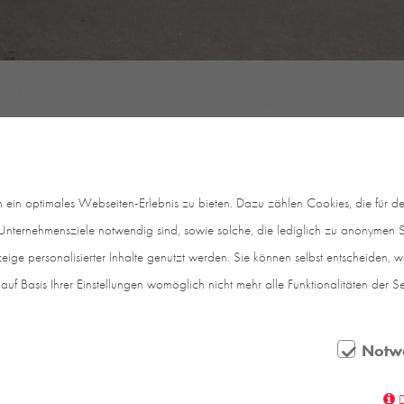
in optimales Webseiten-Erlebnis zu bieten. Dazu zählen Cookies, die für den
nternehmensziele notwendig sind, sowie solche, die lediglich zu anonymen St
eige personalisierter Inhalte genutzt werden. Sie können selbst entscheiden, 
auf Basis Ihrer Einstellungen womöglich nicht mehr alle Funktionalitäten der S
Notw