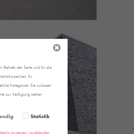
 Betrieb der Seite und für die
atistikzwecken, für
welche Kategorien Sie zulassen
eite zur Verfügung stehen.
endig
Statistik
Details anzeigen/ausblenden