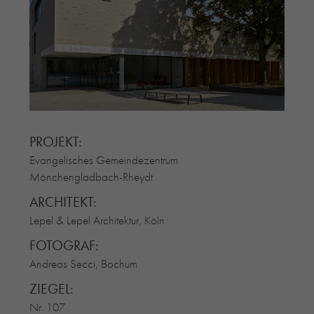
RE-USE-ZIEGEL
GLASUR-ZIEGEL
RE-USE-MÖRTEL
FASSADENPLANUNG (SCHWEIZ)
PRIVATKUNDEN
ÜBER UNS
BLOG
PROJEKT:
Evangelisches Gemeindezentrum
Mönchengladbach-Rheydt
ARCHITEKT:
Lepel & Lepel Architektur, Köln
FOTOGRAF:
Andreas Secci, Bochum
ZIEGEL:
Nr. 107