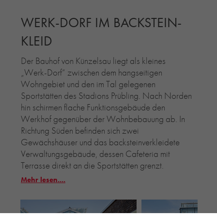
WERK-DORF IM BACKSTEIN-
KLEID
Der Bauhof von Künzelsau liegt als kleines
„Werk-Dorf“ zwischen dem hangseitigen
Wohngebiet und den im Tal gelegenen
Sportstätten des Stadions Prübling. Nach Norden
hin schirmen flache Funktionsgebäude den
Werkhof gegenüber der Wohnbebauung ab. In
Richtung Süden befinden sich zwei
Gewächshäuser und das backsteinverkleidete
Verwaltungsgebäude, dessen Cafeteria mit
Terrasse direkt an die Sportstätten grenzt.
Mehr lesen....