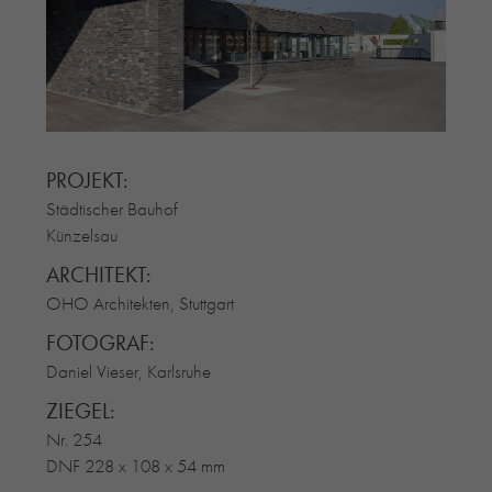
RE-USE-ZIEGEL
GLASUR-ZIEGEL
RE-USE-MÖRTEL
FASSADENPLANUNG (SCHWEIZ)
PRIVATKUNDEN
PROJEKT:
ÜBER UNS
Städtischer Bauhof
BLOG
Künzelsau
ARCHITEKT:
OHO Architekten, Stuttgart
FOTOGRAF:
Daniel Vieser, Karlsruhe
ZIEGEL:
Nr. 254
DNF 228 x 108 x 54 mm