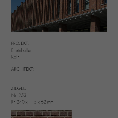
RE-USE-ZIEGEL
GLASUR-ZIEGEL
RE-USE-MÖRTEL
FASSADENPLANUNG (SCHWEIZ)
PRIVATKUNDEN
PROJEKT:
ÜBER UNS
Rheinhallen
BLOG
Köln
ARCHITEKT:
ZIEGEL:
Nr. 253
RF 240 x 115 x 62 mm