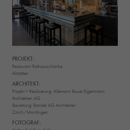
RE-USE-ZIEGEL
GLASUR-ZIEGEL
RE-USE-MÖRTEL
FASSADENPLANUNG (SCHWEIZ)
PRIVATKUNDEN
ÜBER UNS
BLOG
PROJEKT:
Restaurant Rathausschänke
Altstätten
ARCHITEKT:
Projekt + Realisierung: Allemann Bauer Eigenmann
Architekten AG
Bauleitung: Bandel AG Architekten
Zürich/Montlingen
FOTOGRAF:
Stefan Schilling, Köln