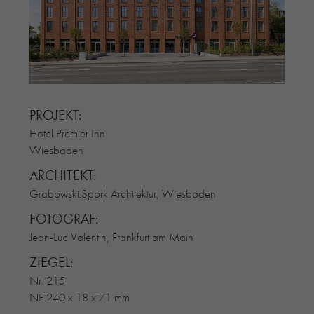
RE-USE-ZIEGEL
GLASUR-ZIEGEL
RE-USE-MÖRTEL
FASSADENPLANUNG (SCHWEIZ)
PRIVATKUNDEN
PROJEKT:
ÜBER UNS
Hotel Premier Inn
BLOG
Wiesbaden
ARCHITEKT:
Grabowski.Spork Architektur, Wiesbaden
FOTOGRAF:
Jean-Luc Valentin, Frankfurt am Main
ZIEGEL:
Nr. 215
NF 240 x 18 x 71 mm