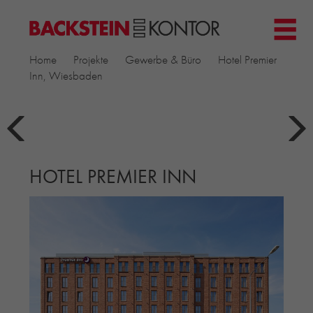
HOME
Home
Projekte
Gewerbe & Büro
Hotel Premier
PROJEKTE
Inn, Wiesbaden
GEWERBE & BÜRO
KIRCHEN
MEHRFAMILIENHÄUSER
MUSEEN
HOTEL PREMIER INN
EINFAMILIENHÄUSER
ÖFFENTLICHE BAUTEN
BILDUNG & FORSCHUNG
PRODUKTE
▼
RIEMCHENKOLLEKTIONEN TONWERK
ALLGEMEINE RIEMCHENKOLLEKTIONEN
PETERSEN TEGL
RECYCLING-ZIEGEL