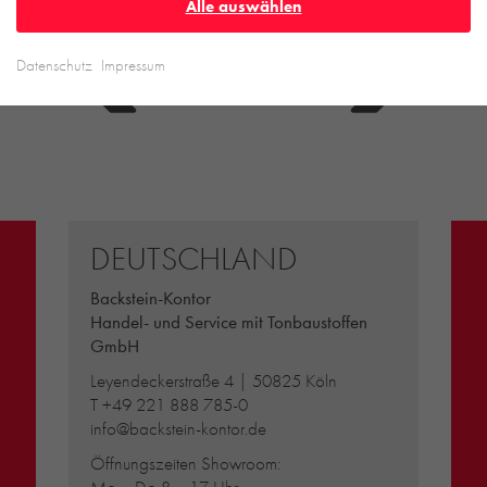
Alle auswählen
Datenschutz
Impressum
DEUTSCHLAND
Backstein-Kontor
Handel- und Service mit Tonbaustoffen
GmbH
Leyendeckerstraße 4 | 50825 Köln
T
+49 221 888 785-0
info@backstein-kontor.de
Öffnungszeiten Showroom:
Mo – Do 8 – 17 Uhr