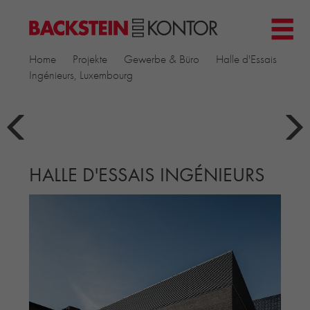
HOME
Home
Projekte
Gewerbe & Büro
Halle d'Essais
PROJEKTE
Ingénieurs, Luxembourg
GEWERBE & BÜRO
KIRCHEN
MEHRFAMILIENHÄUSER
MUSEEN
HALLE D'ESSAIS INGÉNIEURS
EINFAMILIENHÄUSER
ÖFFENTLICHE BAUTEN
BILDUNG & FORSCHUNG
PRODUKTE
▼
RIEMCHENKOLLEKTIONEN TONWERK
ALLGEMEINE RIEMCHENKOLLEKTIONEN
PETERSEN TEGL
RECYCLING-ZIEGEL