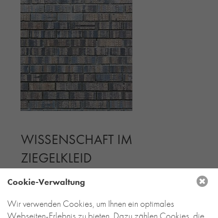
WISSENSCHAFT IM
ZIEGELKLEID
is zum Niedergang der Stahlindustrie rauchten in
Cookie-Verwaltung
Esch-Belval die Hochöfen. Im Zuge des Projektes
„Cité des Sciences, de la Recherche et de
Wir verwenden Cookies, um Ihnen ein optimales
l’Innovation“ erwacht die Industriebrache gerade
Webseiten-Erlebnis zu bieten. Dazu zählen Cookies, die