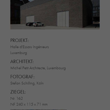
RE-USE-ZIEGEL
GLASUR-ZIEGEL
RE-USE-MÖRTEL
FASSADENPLANUNG (SCHWEIZ)
PRIVATKUNDEN
PROJEKT:
ÜBER UNS
Halle d'Essais Ingénieurs
BLOG
Luxemburg
ARCHITEKT:
Michel Petit Architecte, Luxembourg
FOTOGRAF:
Stefan Schilling, Köln
ZIEGEL:
Nr. 162
NF 240 x 115 x 71 mm