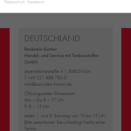
Datenschutz
Impressum
DEUTSCHLAND
Backstein-Kontor
Handel- und Service mit Tonbaustoffen
GmbH
Leyendeckerstraße 4 | 50825 Köln
T
+49 221 888 785-0
info@backstein-kontor.de
Öffnungszeiten Showroom:
Mo – Do 8 – 17 Uhr
Fr 8 – 15 Uhr
Jeden 1. und 3. Samstag von 10 bis 13 Uhr.
Bitte vereinbaren Sie unbedingt hierfür einen
Termin.