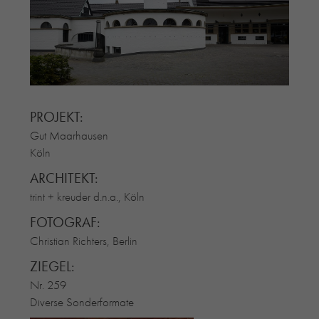
RE-USE-ZIEGEL
GLASUR-ZIEGEL
RE-USE-MÖRTEL
FASSADENPLANUNG (SCHWEIZ)
PRIVATKUNDEN
PROJEKT:
ÜBER UNS
Gut Maarhausen
BLOG
Köln
ARCHITEKT:
trint + kreuder d.n.a., Köln
FOTOGRAF:
Christian Richters, Berlin
ZIEGEL:
Nr. 259
Diverse Sonderformate