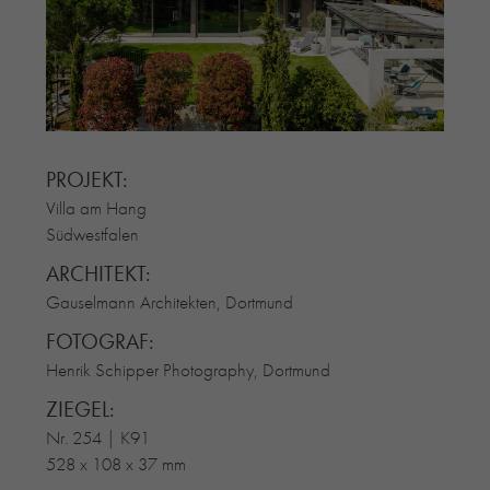
RE-USE-ZIEGEL
GLASUR-ZIEGEL
RE-USE-MÖRTEL
FASSADENPLANUNG (SCHWEIZ)
PRIVATKUNDEN
PROJEKT:
ÜBER UNS
Villa am Hang
BLOG
Südwestfalen
ARCHITEKT:
Gauselmann Architekten, Dortmund
FOTOGRAF:
Henrik Schipper Photography, Dortmund
ZIEGEL:
Nr. 254 | K91
528 x 108 x 37 mm