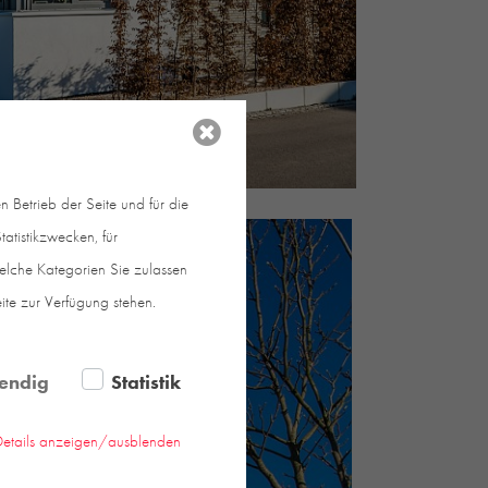
 Betrieb der Seite und für die
atistikzwecken, für
welche Kategorien Sie zulassen
eite zur Verfügung stehen.
endig
Statistik
Details anzeigen/ausblenden