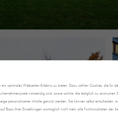
in optimales Webseiten-Erlebnis zu bieten. Dazu zählen Cookies, die für den
nternehmensziele notwendig sind, sowie solche, die lediglich zu anonymen St
eige personalisierter Inhalte genutzt werden. Sie können selbst entscheiden, 
auf Basis Ihrer Einstellungen womöglich nicht mehr alle Funktionalitäten der S