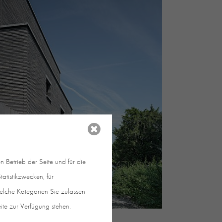
 Betrieb der Seite und für die
atistikzwecken, für
welche Kategorien Sie zulassen
eite zur Verfügung stehen.