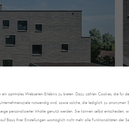
in optimales Webseiten-Erlebnis zu bieten. Dazu zählen Cookies, die für den
nternehmensziele notwendig sind, sowie solche, die lediglich zu anonymen St
eige personalisierter Inhalte genutzt werden. Sie können selbst entscheiden, 
auf Basis Ihrer Einstellungen womöglich nicht mehr alle Funktionalitäten der S