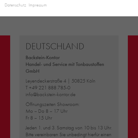
Datenschutz
Impressum
DEUTSCHLAND
Backstein-Kontor
Handel- und Service mit Tonbaustoffen
GmbH
Leyendeckerstraße 4 | 50825 Köln
T
+49 221 888 785-0
info@backstein-kontor.de
Öffnungszeiten Showroom:
Mo – Do 8 – 17 Uhr
Fr 8 – 15 Uhr
Jeden 1. und 3. Samstag von 10 bis 13 Uhr.
Bitte vereinbaren Sie unbedingt hierfür einen