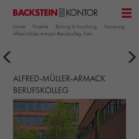
HOME
Home
Projekte
Bildung & Forschung
Sanierung
PROJEKTE
Alfred-Müller-Armack-Berufskolleg, Köln
GEWERBE & BÜRO
KIRCHEN
MEHRFAMILIENHÄUSER
MUSEEN
ALFRED-MÜLLER-ARMACK
EINFAMILIENHÄUSER
ÖFFENTLICHE BAUTEN
BERUFSKOLLEG
BILDUNG & FORSCHUNG
PRODUKTE
▼
RIEMCHENKOLLEKTIONEN TONWERK
ALLGEMEINE RIEMCHENKOLLEKTIONEN
PETERSEN TEGL
RECYCLING-ZIEGEL