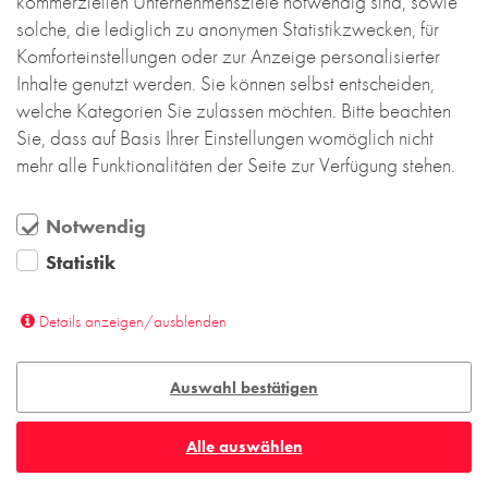
kommerziellen Unternehmensziele notwendig sind, sowie
beschränken. Eine intelligente Sanierung kann
solche, die lediglich zu anonymen Statistikzwecken, für
auch das Erscheinungsbild nachhaltig aufwerten.
Komforteinstellungen oder zur Anzeige personalisierter
Man muss nur die richtigen Materialien einsetzen
Inhalte genutzt werden. Sie können selbst entscheiden,
– zum Beispiel Backstein.
welche Kategorien Sie zulassen möchten. Bitte beachten
Mehr lesen....
Sie, dass auf Basis Ihrer Einstellungen womöglich nicht
mehr alle Funktionalitäten der Seite zur Verfügung stehen.
Notwendig
Statistik
Details anzeigen/ausblenden
Auswahl bestätigen
Alle auswählen