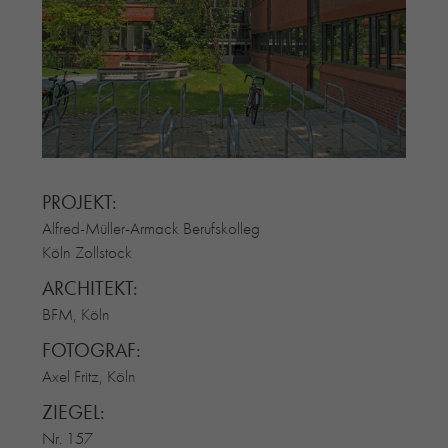
RE-USE-ZIEGEL
GLASUR-ZIEGEL
RE-USE-MÖRTEL
FASSADENPLANUNG (SCHWEIZ)
PRIVATKUNDEN
ÜBER UNS
BLOG
PROJEKT:
Alfred-Müller-Armack Berufskolleg
Köln Zollstock
ARCHITEKT:
BFM, Köln
FOTOGRAF:
Axel Fritz, Köln
ZIEGEL:
Nr. 157