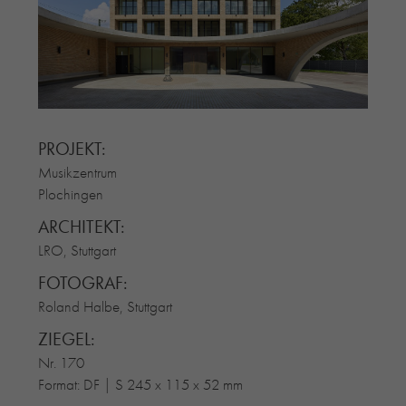
RE-USE-ZIEGEL
GLASUR-ZIEGEL
RE-USE-MÖRTEL
FASSADENPLANUNG (SCHWEIZ)
PRIVATKUNDEN
PROJEKT:
ÜBER UNS
Musikzentrum
BLOG
Plochingen
ARCHITEKT:
LRO, Stuttgart
FOTOGRAF:
Roland Halbe, Stuttgart
ZIEGEL:
Nr. 170
Format: DF | S 245 x 115 x 52 mm